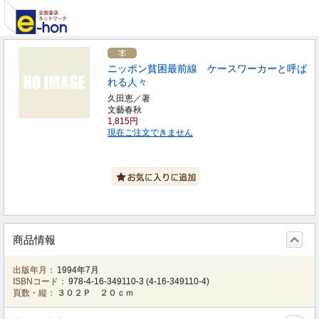
ニッポン貧困最前線 ケースワーカーと呼ば
れる人々
久田恵／著
文藝春秋
1,815円
現在ご注文できません
商品情報
出版年月：
1994年7月
ISBNコード：
978-4-16-349110-3
(
4-16-349110-4
)
頁数・縦：
３０２Ｐ ２０ｃｍ