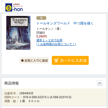
トールキンズワールド 中つ国を描く
トールキン／〔著〕
評論社
5,280円
通常１～２日で出荷
(！お盆時期の出荷について！)
商品情報
出版年月：
1994年8月
ISBNコード：
978-4-566-02374-1
(
4-566-02374-5
)
頁数・縦：
１冊 ３０ｃｍ