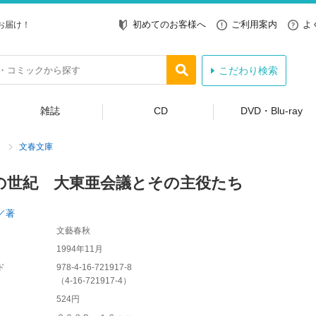
初めてのお客様へ
ご利用案内
よ
お届け！
こだわり検索
雑誌
CD
DVD・Blu-ray
文春文庫
の世紀 大東亜会議とその主役たち
／著
文藝春秋
1994年11月
ド
978-4-16-721917-8
（
4-16-721917-4
）
524円