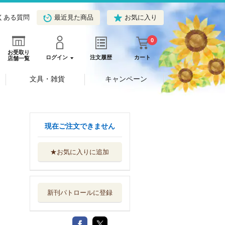
くある質問
最近見た商品
お気に入り
0
お受取り
ログイン
注文履歴
カート
店舗一覧
文具・雑貨
キャンペーン
現在ご注文できません
★お気に入りに追加
新刊パトロールに登録