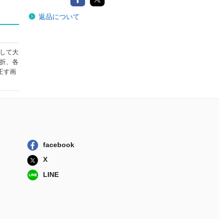
返品について
して大
折、各
正す画
facebook
X
LINE