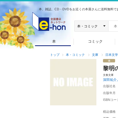
本、雑誌、CD・DVDをお近くの本屋さんに送料無料で
本
コミック
トップ
本・コミック
文庫
日本文学
黎明
文春文庫
深田祐介
出版社名
出版年月
ISBNコー
税込価格