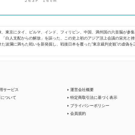
２６３Ｐ １６ｃｍ
秋、東京にタイ、ビルマ、インド、フィリピン、中国、満州国の六首脳が参集
。「白人支配からの解放」を謳った、この史上初のアジア頂上会議の栄光と挫
けた波瀾に満ちた戦いを新発掘し、戦後日本を覆った“東京裁判史観”の虚偽を
用サービス
運営会社概要
店について
特定商取引法に基づく表示
プライバシーポリシー
会員規約