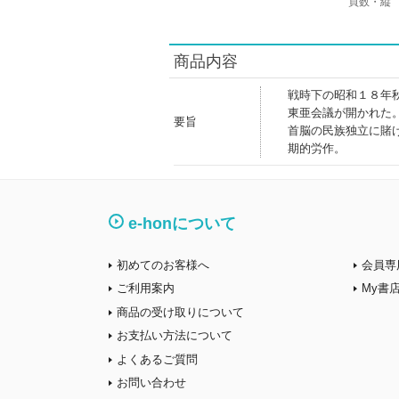
頁数・縦
商品内容
戦時下の昭和１８年
東亜会議が開かれた
要旨
首脳の民族独立に賭
期的労作。
e-honについて
初めてのお客様へ
会員専
ご利用案内
My書
商品の受け取りについて
お支払い方法について
よくあるご質問
お問い合わせ