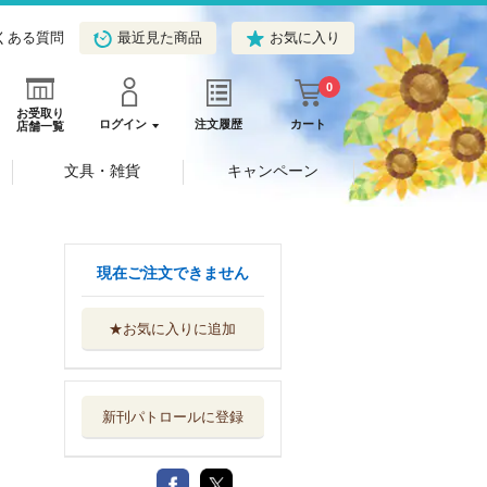
くある質問
最近見た商品
お気に入り
0
お受取り
ログイン
注文履歴
カート
店舗一覧
文具・雑貨
キャンペーン
現在ご注文できません
★お気に入りに追加
新刊パトロールに登録