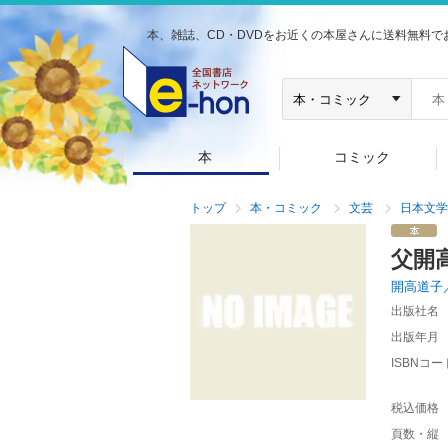
本、雑誌、CD・DVDをお近くの本屋さんに送料無料で
本
コミック
トップ
本・コミック
文芸
日本文学
父開
開高道子
出版社名
出版年月
ISBNコー
税込価格
頁数・縦