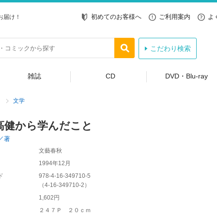
初めてのお客様へ
ご利用案内
よ
お届け！
こだわり検索
雑誌
CD
DVD・Blu-ray
文学
高健から学んだこと
／著
文藝春秋
1994年12月
ド
978-4-16-349710-5
（
4-16-349710-2
）
1,602円
２４７Ｐ ２０ｃｍ