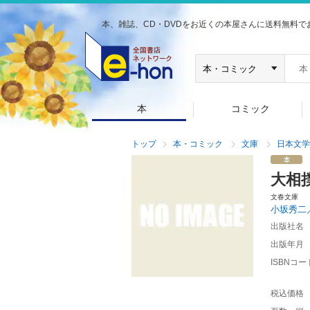
本、雑誌、CD・DVDをお近くの本屋さんに送料無料で
本
コミック
トップ
本・コミック
文庫
日本文学
大相
文春文庫
小坂秀二
出版社名
出版年月
ISBNコー
税込価格