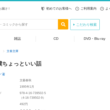
初めてのお客様へ
ご利用案内
よ
お届け！
こだわり検索
雑誌
CD
DVD・Blu-ray
文春文庫
撲ちょっといい話
／著
文藝春秋
1995年1月
ド
978-4-16-739502-5
（
4-16-739502-9
）
492円