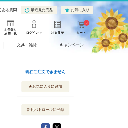
くある質問
最近見た商品
お気に入り
0
お受取り
ログイン
注文履歴
カート
店舗一覧
文具・雑貨
キャンペーン
現在ご注文できません
★お気に入りに追加
新刊パトロールに登録