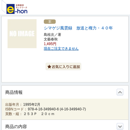
シマゲジ風雲録 放送と権力・４０年
島桂次／著
文藝春秋
1,495円
現在ご注文できません
商品情報
出版年月：
1995年2月
ISBNコード：
978-4-16-349940-6
(
4-16-349940-7
)
頁数・縦：
２５３Ｐ ２０ｃｍ
商品の内容