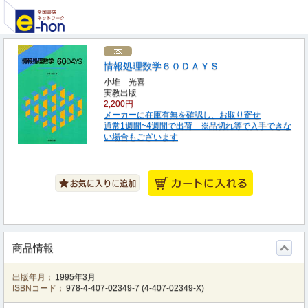
情報処理数学６０ＤＡＹＳ
小堆 光喜
実教出版
2,200円
メーカーに在庫有無を確認し、お取り寄せ
通常1週間~4週間で出荷 ※品切れ等で入手できな
い場合もございます
商品情報
出版年月：
1995年3月
ISBNコード：
978-4-407-02349-7
(
4-407-02349-X
)