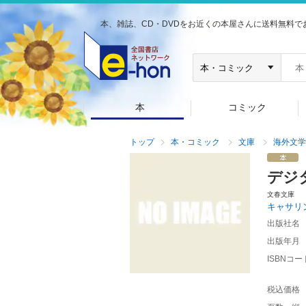
本、雑誌、CD・DVDをお近くの本屋さんに送料無料で
本
コミック
トップ
本・コミック
文庫
海外文学
デジ
文春文庫
キャサリ
出版社名
出版年月
ISBNコー
税込価格