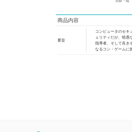
頁数・縦
商品内容
コンピュータのセキ
ェリティだが、暗愚
要旨
指導者、そして良き
なるコン・ゲームに