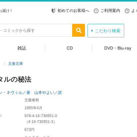
初めてのお客様へ
ご利用案内
よ
お届け！
こだわり検索
雑誌
CD
DVD・Blu-ray
文春文庫
タルの秘法
ン・ネヴィル／著 山本やよい／訳
文藝春秋
1995年4月
ド
978-4-16-730951-0
（
4-16-730951-3
）
673円