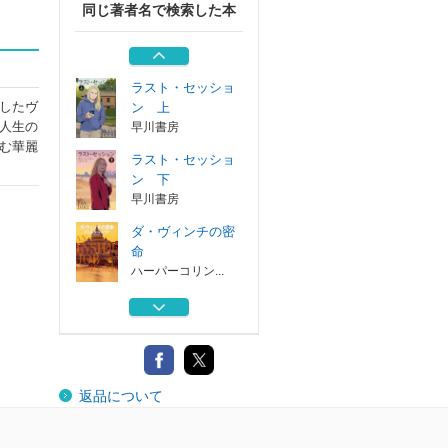
同じ著者名で検索した本
コーンウォールに
死す
ハーパーコリン...
ラスト・セッショ
したヴ
ン 上
人生の
早川書房
む華麗
ラスト・セッショ
ン 下
早川書房
ダ・ヴィンチの密
命
ハーパーコリン...
名前をなくした貴
公子
ハーパーコリン...
コーンウォールに
返品について
死す
ハーパーコリン...
ラスト・セッショ