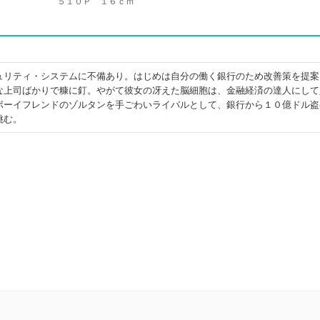
５１０Ｐ １６ｃｍ
ュリティ・システムに不備あり。はじめは自分の働く銀行のため改善策を提案
な上司ばかりで糠に釘。やがて彼女の冴えた脳細胞は、金融経済の達人にして
ボーイフレンドのゾルタンを手ごわいライバルとして、銀行から１０億ドル盗
挑む。