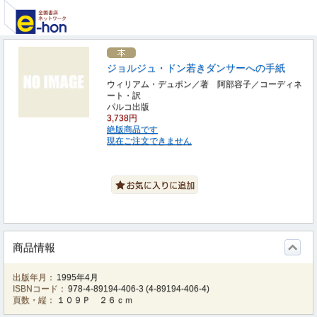
ジョルジュ・ドン若きダンサーへの手紙
ウィリアム・デュポン／著 阿部容子／コーディネ
ート・訳
パルコ出版
3,738円
絶版商品です
現在ご注文できません
商品情報
出版年月：
1995年4月
ISBNコード：
978-4-89194-406-3
(
4-89194-406-4
)
頁数・縦：
１０９Ｐ ２６ｃｍ