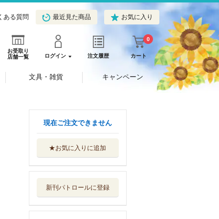
くある質問
最近見た商品
お気に入り
0
お受取り
ログイン
注文履歴
カート
店舗一覧
文具・雑貨
キャンペーン
現在ご注文できません
★お気に入りに追加
吸血鬼と炎の雨
集英社
新刊パトロールに登録
観覧車
光文社