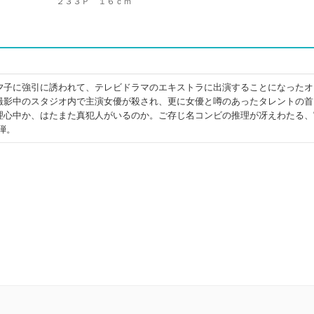
２３３Ｐ １６ｃｍ
夕子に強引に誘われて、テレビドラマのエキストラに出演することになったオ
撮影中のスタジオ内で主演女優が殺され、更に女優と噂のあったタレントの首
理心中か、はたまた真犯人がいるのか。ご存じ名コンビの推理が冴えわたる、
弾。