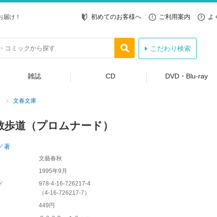
初めてのお客様へ
ご利用案内
よ
お届け！
こだわり検索
雑誌
CD
DVD・Blu-ray
文春文庫
散歩道（プロムナード）
／著
文藝春秋
1995年9月
ド
978-4-16-726217-4
（
4-16-726217-7
）
449円