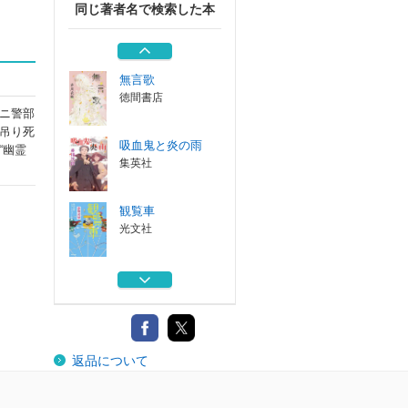
同じ著者名で検索した本
死者の試写会へよ
うこそ
集英社
無言歌
徳間書店
ニ警部
吊り死
吸血鬼と炎の雨
“幽霊
集英社
観覧車
光文社
死者の試写会へよ
うこそ
集英社
無言歌
返品について
徳間書店
吸血鬼と炎の雨