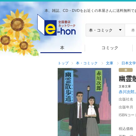
本、雑誌、CD・DVDをお近くの本屋さんに送料無料で
本
コミック
トップ
本・コミック
文庫
日本文学
幽霊
文春文庫
赤川次郎
出版社名
出版年月
ISBNコー
税込価格