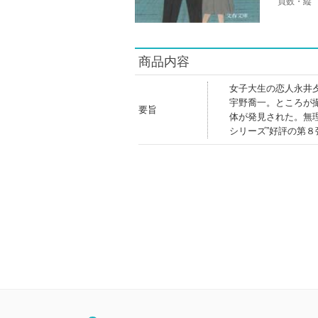
頁数・縦
商品内容
女子大生の恋人永井
宇野喬一。ところが
要旨
体が発見された。無
シリーズ”好評の第８