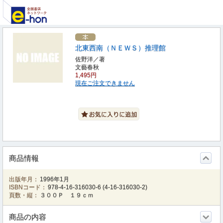
北東西南（ＮＥＷＳ）推理館
佐野洋／著
文藝春秋
1,495円
現在ご注文できません
商品情報
出版年月：
1996年1月
ISBNコード：
978-4-16-316030-6
(
4-16-316030-2
)
頁数・縦：
３００Ｐ １９ｃｍ
商品の内容