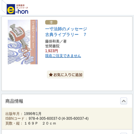
一寸法師のメッセージ
古典ライブラリー ７
藤掛和美／著
笠間書院
1,923円
現在ご注文できません
商品情報
出版年月：
1996年1月
ISBNコード：
978-4-305-60037-0
(
4-305-60037-4
)
頁数・縦：
１６９Ｐ ２０ｃｍ