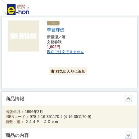
李登輝伝
伊藤潔／著
文藝春秋
1,602円
現在ご注文できません
商品情報
出版年月：
1996年2月
ISBNコード：
978-4-16-351170-2
(
4-16-351170-9
)
頁数・縦：
２４４Ｐ ２０ｃｍ
商品の内容