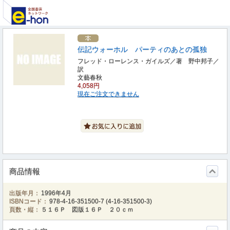
伝記ウォーホル パーティのあとの孤独
フレッド・ローレンス・ガイルズ／著 野中邦子／
訳
文藝春秋
4,058円
現在ご注文できません
商品情報
出版年月：
1996年4月
ISBNコード：
978-4-16-351500-7
(
4-16-351500-3
)
頁数・縦：
５１６Ｐ 図版１６Ｐ ２０ｃｍ