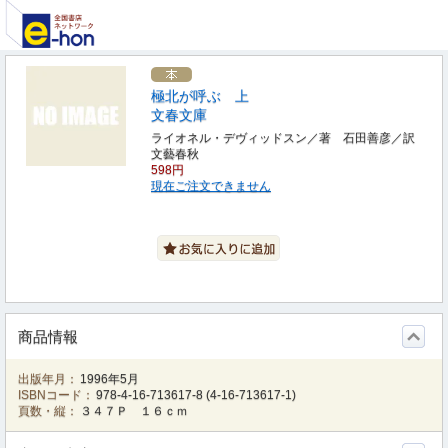
極北が呼ぶ 上
文春文庫
ライオネル・デヴィッドスン／著 石田善彦／訳
文藝春秋
598円
現在ご注文できません
商品情報
出版年月：
1996年5月
ISBNコード：
978-4-16-713617-8
(
4-16-713617-1
)
頁数・縦：
３４７Ｐ １６ｃｍ