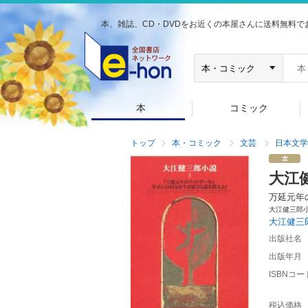
本、雑誌、CD・DVDをお近くの本屋さんに送料無料で
本
コミック
トップ
本・コミック
文芸
日本文学
大江
万延元年
大江健三
大江健三
出版社名
出版年月
ISBNコー
税込価格