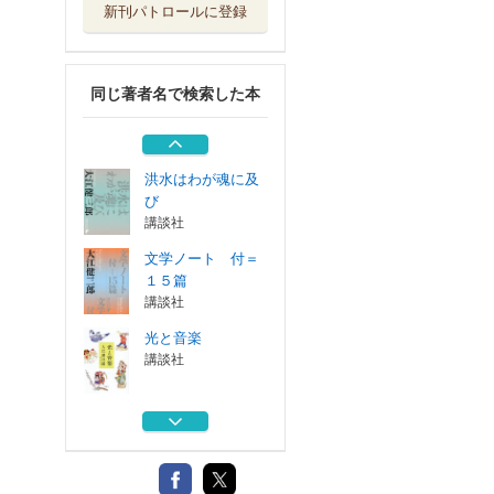
新刊パトロールに登録
文学者とは何か
中央公論新社
同じ著者名で検索した本
大江健三郎江藤淳
全対話
中央公論新社
洪水はわが魂に及
び
講談社
文学ノート 付＝
１５篇
講談社
光と音楽
講談社
文学者とは何か
中央公論新社