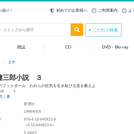
初めてのお客様へ
ご利用案内
よ
お届け！
こだわり検索
雑誌
CD
DVD・Blu-ray
文学
健三郎小説 ３
のフットボール われらの狂気を生き延びる道を教えよ
郎小説 ３
郎／著
新潮社
1996年8月
ド
978-4-10-640823-6
（
4-10-640823-6
）
5,500円