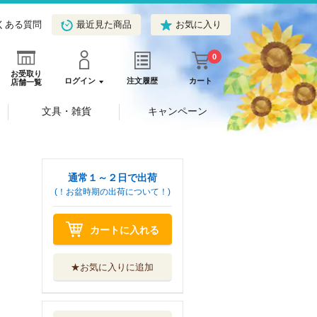
くある質問
最近見た商品
お気に入り
0
お受取り
ログイン
注文履歴
カート
店舗一覧
文具・雑貨
キャンペーン
通常１～２日で出荷
(！お盆時期の出荷について！)
カートに入れる
★お気に入りに追加
光と音楽
講談社