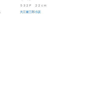
５３２Ｐ ２２ｃｍ
名
大江健三郎小説