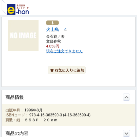
火山島 ４
金石範／著
文藝春秋
4,058円
現在ご注文できません
商品情報
出版年月：
1996年8月
ISBNコード：
978-4-16-363590-3
(
4-16-363590-4
)
頁数・縦：
５５８Ｐ ２０ｃｍ
商品の内容