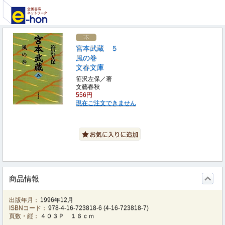
宮本武蔵 ５
風の巻
文春文庫
笹沢左保／著
文藝春秋
556円
現在ご注文できません
商品情報
出版年月：
1996年12月
ISBNコード：
978-4-16-723818-6
(
4-16-723818-7
)
頁数・縦：
４０３Ｐ １６ｃｍ