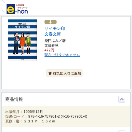
サイモン印
文春文庫
柴門ふみ／著
文藝春秋
472円
現在ご注文できません
商品情報
出版年月：
1996年12月
ISBNコード：
978-4-16-757901-2
(
4-16-757901-4
)
頁数・縦：
２３１Ｐ １６ｃｍ