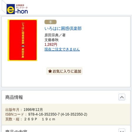
いろはに困惑倶楽部
原田宗典／著
文藝春秋
1,282円
現在ご注文できません
商品情報
出版年月：
1996年12月
ISBNコード：
978-4-16-352350-7
(
4-16-352350-2
)
頁数・縦：
２６９Ｐ １９ｃｍ
商品の内容