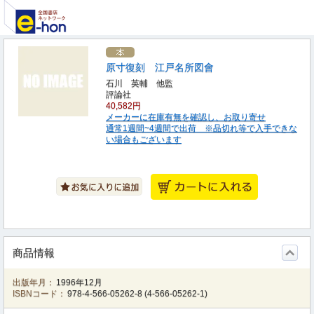
原寸復刻 江戸名所図會
石川 英輔 他監
評論社
40,582円
メーカーに在庫有無を確認し、お取り寄せ
通常1週間~4週間で出荷 ※品切れ等で入手できな
い場合もございます
商品情報
出版年月：
1996年12月
ISBNコード：
978-4-566-05262-8
(
4-566-05262-1
)