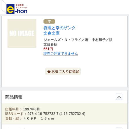
義理と拳のザンク
文春文庫
ジェームズ・Ｎ・フライ／著 中村凪子／訳
文藝春秋
651円
現在ご注文できません
商品情報
出版年月：
1997年3月
ISBNコード：
978-4-16-752732-7
(
4-16-752732-4
)
頁数・縦：
４０９Ｐ １６ｃｍ