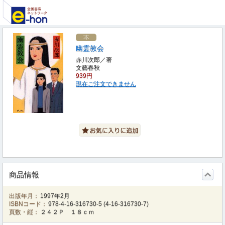
幽霊教会
赤川次郎／著
文藝春秋
939円
現在ご注文できません
商品情報
出版年月：
1997年2月
ISBNコード：
978-4-16-316730-5
(
4-16-316730-7
)
頁数・縦：
２４２Ｐ １８ｃｍ