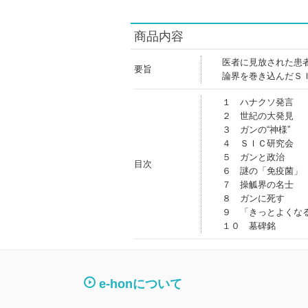
商品内容
医者に見放された患
要旨
論界を巻き込んだＳ
１ ハナクソ発言
２ 世紀の大発見
３ ガンの“神様”
４ ＳＩＣ研究会
５ ガンと政治
目次
６ 謎の「免疫菌」
７ 操觚界の名士
８ ガンに死す
９ 「きっとよくな
１０ 墓碑銘
e-honについて