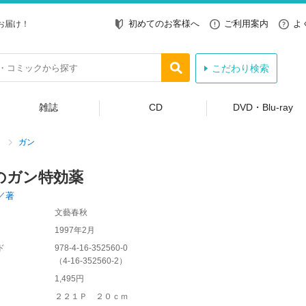
初めてのお客様へ
ご利用案内
よ
お届け！
こだわり検索
雑誌
CD
DVD・Blu-ray
ガン
のガン特効薬
／著
文藝春秋
1997年2月
ド
978-4-16-352560-0
（
4-16-352560-2
）
1,495円
２２１Ｐ ２０ｃｍ