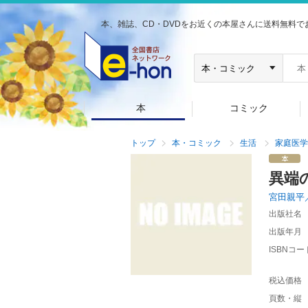
本、雑誌、CD・DVDをお近くの本屋さんに送料無料で
本
コミック
トップ
本・コミック
生活
家庭医学
異端
宮田親平
出版社名
出版年月
ISBNコー
税込価格
頁数・縦