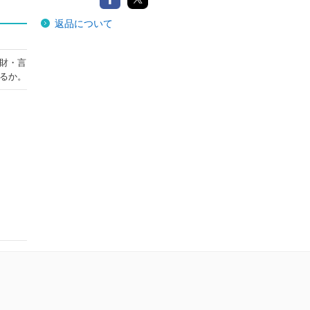
返品について
財・言
るか。