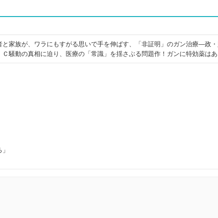
者と家族が、ワラにもすがる思いで手を伸ばす、「非証明」のガン治療―政・
ＩＣ騒動の真相に迫り、医療の「常識」を揺さぶる問題作！ガンに特効薬はあ
る」