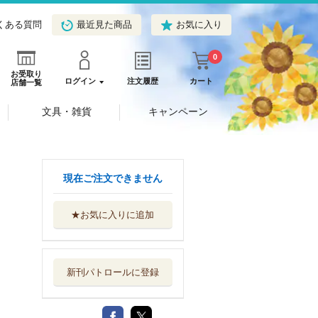
くある質問
最近見た商品
お気に入り
0
お受取り
ログイン
注文履歴
カート
店舗一覧
文具・雑貨
キャンペーン
現在ご注文できません
★お気に入りに追加
新刊パトロールに登録