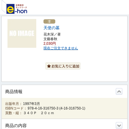
天使の墓
花木深／著
文藝春秋
2,030円
現在ご注文できません
商品情報
出版年月：
1997年3月
ISBNコード：
978-4-16-316750-3
(
4-16-316750-1
)
頁数・縦：
３４０Ｐ ２０ｃｍ
商品の内容