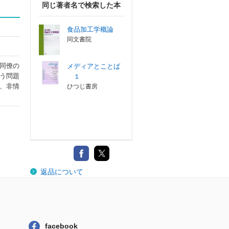
同じ著者名で検索した本
食品加工学概論
同文書院
同僚の
メディアとことば
う問題
１
、非情
ひつじ書房
返品について
facebook