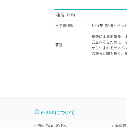
商品内容
文学賞情報
1997年 第14回
拳銃による射撃を、
安全を守るために、
要旨
から生まれるサスペ
の銃弾が闇を裂く。
e-honについて
初めてのお客様へ
会員専