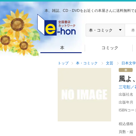
本、雑誌、CD・DVDをお近くの本屋さんに送料無料で
本
コミック
トップ
本・コミック
文芸
日本文学
風よ
三宅彰／
出版社名
出版年月
ISBNコー
税込価格
頁数・縦