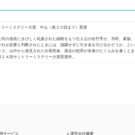
 サントリーミステリー大賞 中止（第２０回まで）受賞
上司の係長にきびしく叱責された経験をもつ主人公の佐竹亨が、市民、家族、
それが必要と判断されたときには、躊躇せずに引き金を引けるかどうか…とい
ンス。山中から発見された白骨死体。過去の犯罪が未来のたくらみを暴くとき
第１４回サントリーミステリー大賞受賞作。
用サービス
運営会社概要