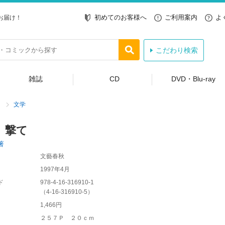
初めてのお客様へ
ご利用案内
よ
お届け！
こだわり検索
雑誌
CD
DVD・Blu-ray
文学
、撃て
著
文藝春秋
1997年4月
ド
978-4-16-316910-1
（
4-16-316910-5
）
1,466円
２５７Ｐ ２０ｃｍ