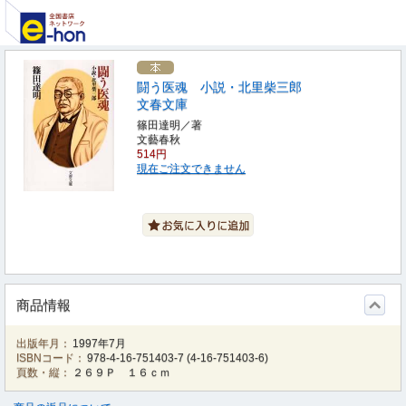
闘う医魂 小説・北里柴三郎
文春文庫
篠田達明／著
文藝春秋
514円
現在ご注文できません
商品情報
出版年月：
1997年7月
ISBNコード：
978-4-16-751403-7
(
4-16-751403-6
)
頁数・縦：
２６９Ｐ １６ｃｍ