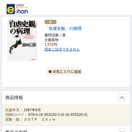
「自虐史観」の病理
藤岡信勝／著
文藝春秋
1,572円
現在ご注文できません
商品情報
出版年月：
1997年9月
ISBNコード：
978-4-16-353220-2
(
4-16-353220-X
)
頁数・縦：
３０７Ｐ ２０ｃｍ