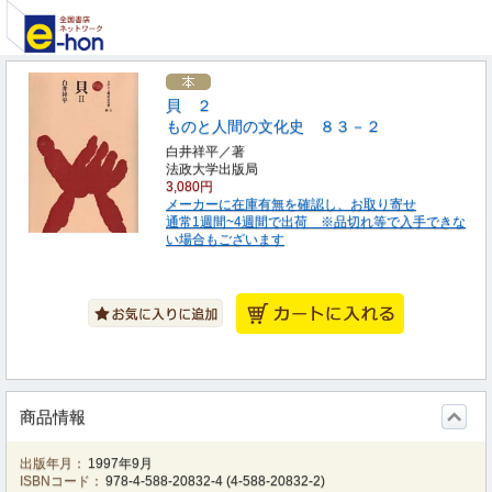
貝 ２
ものと人間の文化史 ８３－２
白井祥平／著
法政大学出版局
3,080円
メーカーに在庫有無を確認し、お取り寄せ
通常1週間~4週間で出荷 ※品切れ等で入手できな
い場合もございます
商品情報
出版年月：
1997年9月
ISBNコード：
978-4-588-20832-4
(
4-588-20832-2
)