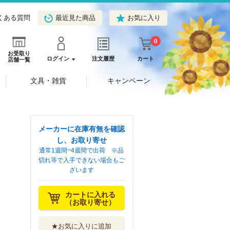
くある質問
最近見た商品
お気に入り
0
お受取り
ログイン
注文履歴
カート
店舗一覧
文具・雑貨
キャンペーン
メーカーに在庫有無を確認
し、お取り寄せ
通常1週間~4週間で出荷 ※品
切れ等で入手できない場合もご
ざいます
カートに入れる
（お取り寄せ）
★お気に入りに追加