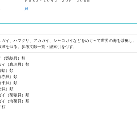
Ｐ６８３～１０４２ ２０Ｐ ２０ｃｍ
名
貝
ュガイ、ハマグリ、アカガイ、シャコガイなどをめぐって世界の海を渉猟し、
痕跡を辿る。参考文献一覧・総索引を付す。
イ（鸚鵡貝）類
ガイ（真珠貝）類
（蛤）類
（赤貝）類
（平貝）類
貽貝）類
ガイ（菊猿貝）類
ガイ（海菊貝）類
イ類