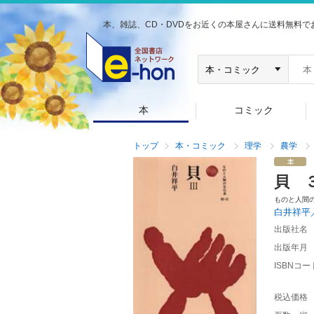
本、雑誌、CD・DVDをお近くの本屋さんに送料無料で
本
コミック
トップ
本・コミック
理学
農学
貝 
ものと人間
白井祥平
出版社名
出版年月
ISBNコー
税込価格