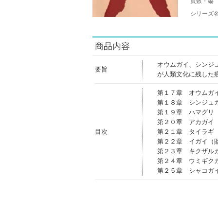
頁数・縦
シリーズ
商品内容
オウムガイ、シンジ
要旨
が人類文化に残した
第１７章 オウムガ
第１８章 シンジュ
第１９章 ハマグリ
第２０章 アカガイ
目次
第２１章 タイラギ
第２２章 イガイ（
第２３章 キクザル
第２４章 ウミギク
第２５章 シャコガ