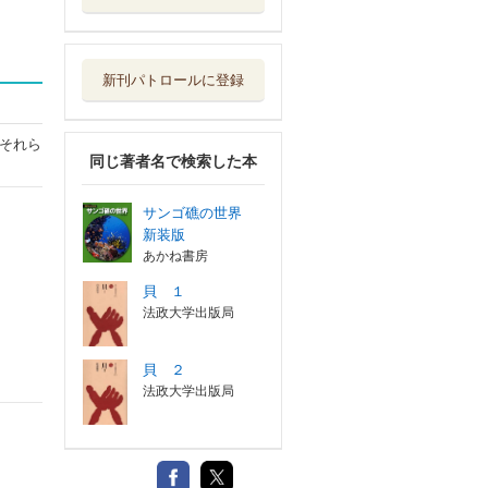
新刊パトロールに登録
それら
同じ著者名で検索した本
サンゴ礁の世界
新装版
あかね書房
貝 １
法政大学出版局
貝 ２
法政大学出版局