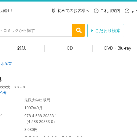
初めてのお客様へ
ご利用案内
よ
お届け！
こだわり検索
雑誌
CD
DVD・Blu-ray
水産業
３
の文化史 ８３－３
／著
法政大学出版局
1997年9月
ド
978-4-588-20833-1
（
4-588-20833-0
）
3,080円