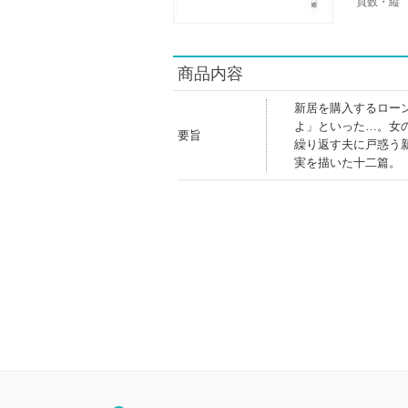
頁数・縦
商品内容
新居を購入するロー
よ」といった…。女
要旨
繰り返す夫に戸惑う
実を描いた十二篇。