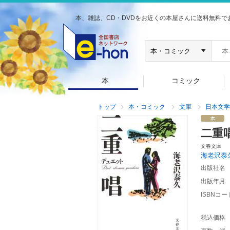
本、雑誌、CD・DVDをお近くの本屋さんに送料無料で
本
コミック
トップ
本・コミック
文庫
日本文学
二重
文春文庫
海老沢泰
出版社名
出版年月
ISBNコー
税込価格