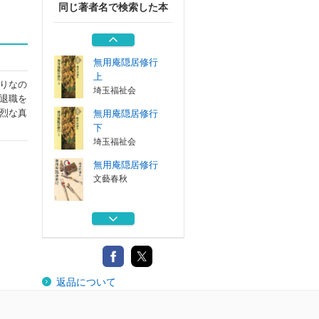
同じ著者名で検索した本
ヴェテラン 下
埼玉福祉会
無用庵隠居修行
上
りなの
埼玉福祉会
退職を
烈な真
無用庵隠居修行
下
埼玉福祉会
無用庵隠居修行
文藝春秋
ヴェテラン 上
埼玉福祉会
ヴェテラン 下
返品について
埼玉福祉会
無用庵隠居修行