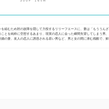
３００Ｐ １６ｃｍ
ンを組むため肘の故障を隠して力投するリリーフエースに、妻は「もううんざ
のことを純粋に空想するあまり、現実の恋人に会った瞬間失望してしまう男、
新婚の妻、友人の恋人に誘惑される若い男など、男と女の間に潜む残酷で、鮮