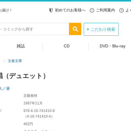
初めてのお客様へ
ご利用案内
よ
お届け！
こだわり検索
雑誌
CD
DVD・Blu-ray
文春文庫
唱（デュエット）
久／著
文藝春秋
1997年11月
ド
978-4-16-741410-8
（
4-16-741410-4
）
482円