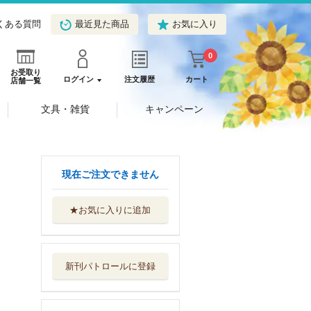
くある質問
最近見た商品
お気に入り
0
お受取り
ログイン
注文履歴
カート
店舗一覧
文具・雑貨
キャンペーン
現在ご注文できません
★お気に入りに追加
無用庵隠居修行
文藝春秋
新刊パトロールに登録
ヴェテラン 上
埼玉福祉会