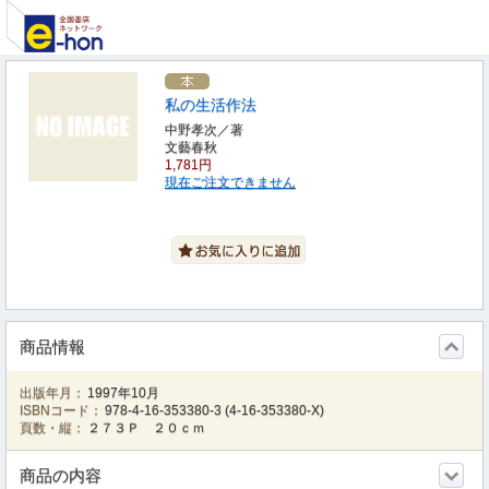
私の生活作法
中野孝次／著
文藝春秋
1,781円
現在ご注文できません
商品情報
出版年月：
1997年10月
ISBNコード：
978-4-16-353380-3
(
4-16-353380-X
)
頁数・縦：
２７３Ｐ ２０ｃｍ
商品の内容