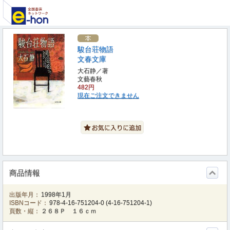
駿台荘物語
文春文庫
大石静／著
文藝春秋
482円
現在ご注文できません
商品情報
出版年月：
1998年1月
ISBNコード：
978-4-16-751204-0
(
4-16-751204-1
)
頁数・縦：
２６８Ｐ １６ｃｍ