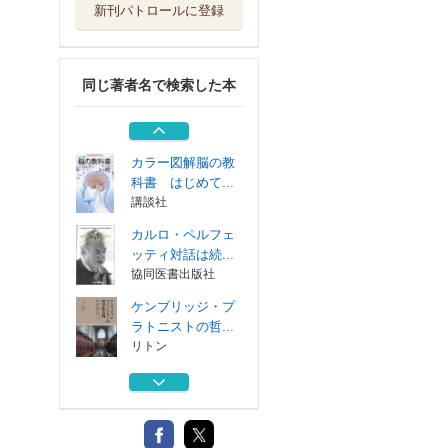
新刊パトロールに登録
プラトン『国家』
におけるムゥシ...
リトン
同じ著者名で検索した本
ゲーム理論ワーク
ブック
有斐閣
カラー図解脳の教
科書 はじめて...
講談社
カルロ・ペルフェ
ッティ対話は続...
協同医書出版社
ケンブリッジ・プ
ラトニストの哲...
リトン
プラトン『国家』
におけるムゥシ...
リトン