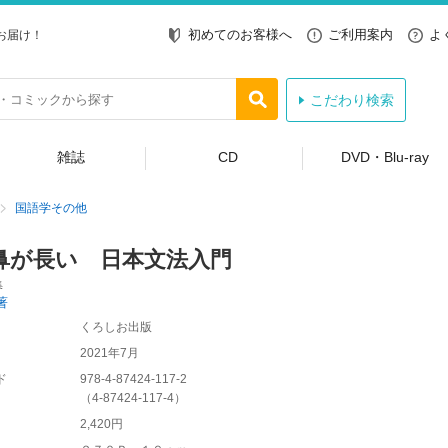
初めてのお客様へ
ご利用案内
よ
お届け！
こだわり検索
雑誌
CD
DVD・Blu-ray
国語学その他
鼻が長い 日本文法入門
集
著
くろしお出版
2021年7月
ド
978-4-87424-117-2
（
4-87424-117-4
）
2,420円