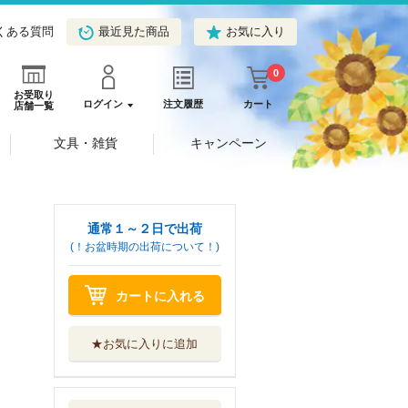
くある質問
最近見た商品
お気に入り
0
お受取り
ログイン
注文履歴
カート
店舗一覧
文具・雑貨
キャンペーン
通常１～２日で出荷
(！お盆時期の出荷について！)
カートに入れる
★お気に入りに追加
ケンブリッジ・プ
ラトニストの哲...
リトン