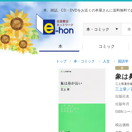
本、雑誌、CD・DVDをお近くの本屋さんに送料無料で
本
コミック
トップ
本・コミック
人文
国語学
象は
三上章著作
三上章／
出版社名
出版年月
ISBNコー
税込価格