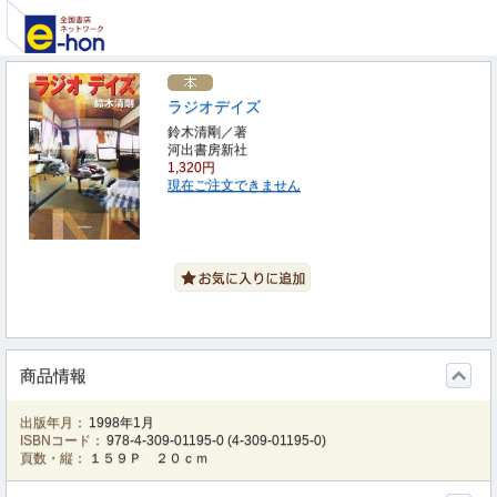
ラジオデイズ
鈴木清剛／著
河出書房新社
1,320円
現在ご注文できません
商品情報
出版年月：
1998年1月
ISBNコード：
978-4-309-01195-0
(
4-309-01195-0
)
頁数・縦：
１５９Ｐ ２０ｃｍ