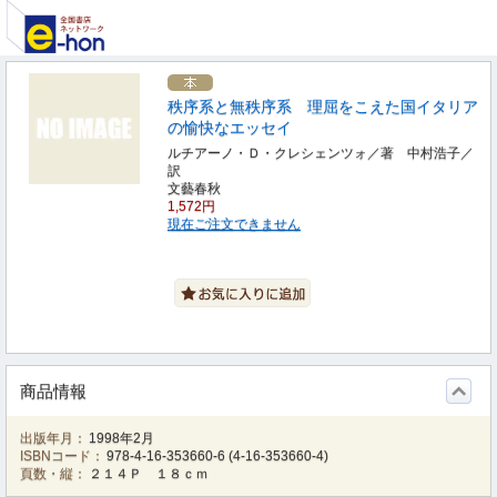
秩序系と無秩序系 理屈をこえた国イタリア
の愉快なエッセイ
ルチアーノ・Ｄ・クレシェンツォ／著 中村浩子／
訳
文藝春秋
1,572円
現在ご注文できません
商品情報
出版年月：
1998年2月
ISBNコード：
978-4-16-353660-6
(
4-16-353660-4
)
頁数・縦：
２１４Ｐ １８ｃｍ