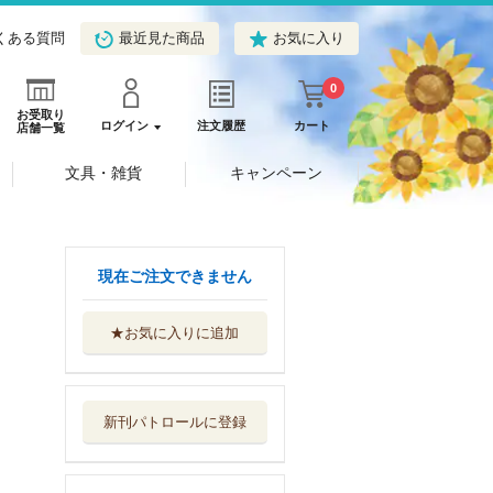
くある質問
最近見た商品
お気に入り
0
お受取り
ログイン
注文履歴
カート
店舗一覧
文具・雑貨
キャンペーン
現在ご注文できません
★お気に入りに追加
開運 龍 ミニ
東京書店
新刊パトロールに登録
仏像 ミニ
東京書店