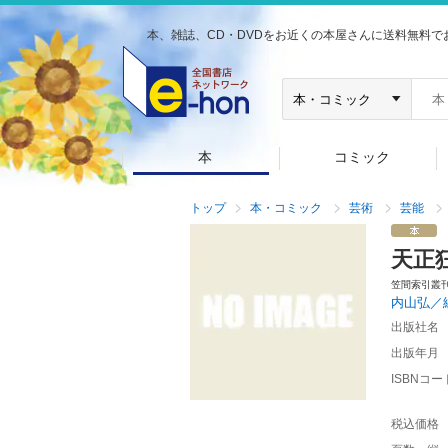
本、雑誌、CD・DVDをお近くの本屋さんに送料無料で
本
コミック
トップ
本・コミック
芸術
芸能
天正
笠間索引叢
内山弘／
出版社名
出版年月
ISBNコー
税込価格