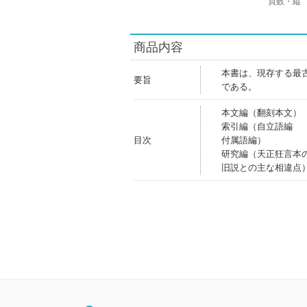
頁数・縦
商品内容
本書は、現存する最
要旨
である。
本文編（翻刻本文）
索引編（自立語編
目次
付属語編）
研究編（天正狂言本
旧説との主な相違点