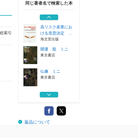
同じ著者名で検索した本
基礎からわかる機
器分析
森北出版
高リスク産業にお
総索引
ける意思決定 ...
海文堂出版
開運 龍 ミニ
東京書店
仏像 ミニ
東京書店
基礎からわかる機
器分析
森北出版
高リスク産業にお
返品について
ける意思決定 ...
海文堂出版
開運 龍 ミニ