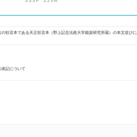
３３３Ｐ ２２ｃｍ
古の狂言本である天正狂言本（野上記念法政大学能楽研究所蔵）の本文並びに
の表記について
）