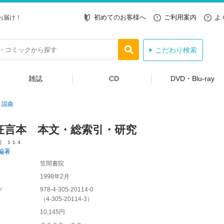
初めてのお客様へ
ご利用案内
よ
お届け！
こだわり検索
雑誌
CD
DVD・Blu-ray
謡曲
狂言本 本文・総索引・研究
刊 １１４
編著
笠間書院
1998年2月
ド
978-4-305-20114-0
（
4-305-20114-3
）
10,145円