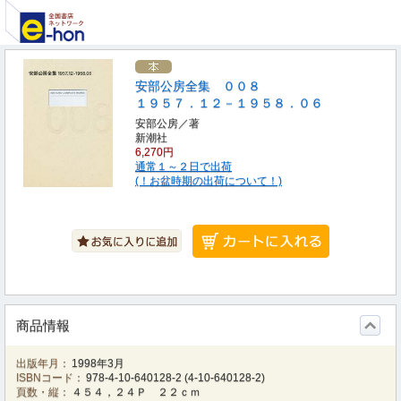
安部公房全集 ００８
１９５７．１２－１９５８．０６
安部公房／著
新潮社
6,270円
通常１～２日で出荷
(！お盆時期の出荷について！)
商品情報
出版年月：
1998年3月
ISBNコード：
978-4-10-640128-2
(
4-10-640128-2
)
頁数・縦：
４５４，２４Ｐ ２２ｃｍ