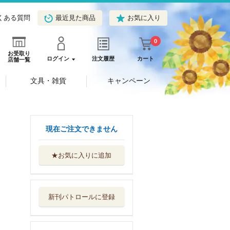
くある質問
最近見た商品
お気に入り
0
お受取り
ログイン
注文履歴
カート
店舗一覧
文具・雑貨
キャンペーン
現在ご注文できません
★お気に入りに追加
ゴッホ名画巡礼
世界文化ブックス
新刊パトロールに登録
聖地伊勢へ
中日新聞社