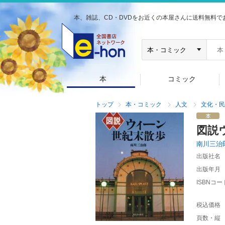
本、雑誌、CD・DVDをお近くの本屋さんに送料無料で
本
コミック
トップ
本・コミック
人文
文化・民
図説
南川三治
出版社名
出版年月
ISBNコー
税込価格
頁数・縦