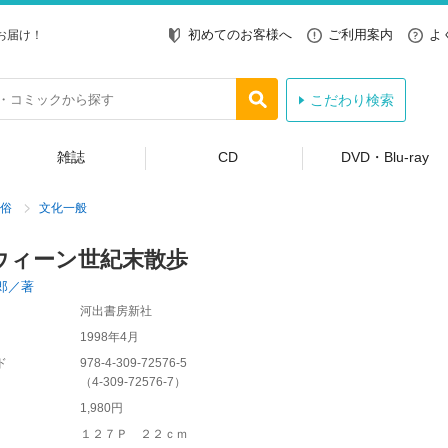
初めてのお客様へ
ご利用案内
よ
お届け！
こだわり検索
雑誌
CD
DVD・Blu-ray
俗
文化一般
ウィーン世紀末散歩
郎／著
河出書房新社
1998年4月
ド
978-4-309-72576-5
（
4-309-72576-7
）
1,980円
１２７Ｐ ２２ｃｍ