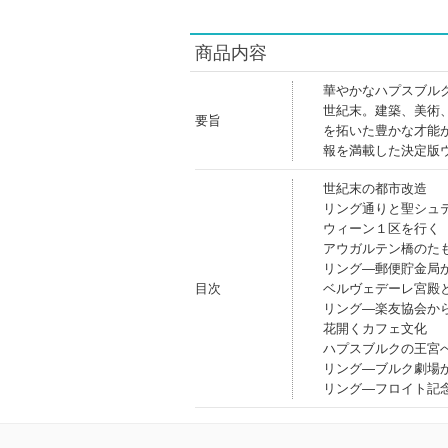
商品内容
華やかなハプスブル
世紀末。建築、美術
要旨
を拓いた豊かな才能
報を満載した決定版
世紀末の都市改造
リング通りと聖シュ
ウィーン１区を行く
アウガルテン橋のた
リング―郵便貯金局
目次
ベルヴェデーレ宮殿
リング―楽友協会か
花開くカフェ文化
ハプスブルクの王宮
リング―ブルク劇場
リング―フロイト記