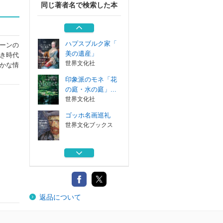
同じ著者名で検索した本
推理作家の家 名
作のうまれた書...
西村書店
ハプスブルク家「
ーンの
美の遺産」
き時代
世界文化社
かな情
印象派のモネ「花
の庭・水の庭」...
世界文化社
ゴッホ名画巡礼
世界文化ブックス
聖地伊勢へ
中日新聞社
推理作家の家 名
返品について
作のうまれた書...
西村書店
ハプスブルク家「