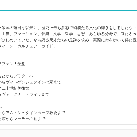
ク帝国の落日を背景に、歴史上最も多彩で絢爛たる文化の輝きをしるしたウィ
、工芸、ファッション、音楽、文学、哲学、思想…あらゆる分野で、来たるべ
がひしめいていた。今も残る天才たちの足跡を求め、実際に街を歩いて得た豊
ウィーン・カルチュア・ガイド。
テファン大聖堂
もとからプラターへ
からヴィトゲンシュタインの家まで
と二十世紀美術館
らヴァーグナー・ヴィラまで
へ
からアム・シュタインホーフ教会まで
念館からマーラーの墓まで