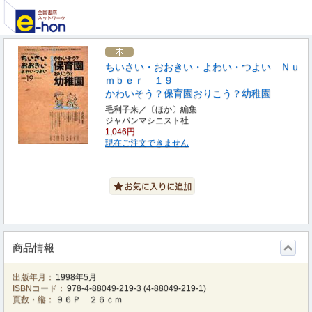
ちいさい・おおきい・よわい・つよい Ｎｕ
ｍｂｅｒ １９
かわいそう？保育園おりこう？幼稚園
毛利子来／〔ほか〕編集
ジャパンマシニスト社
1,046円
現在ご注文できません
商品情報
出版年月：
1998年5月
ISBNコード：
978-4-88049-219-3
(
4-88049-219-1
)
頁数・縦：
９６Ｐ ２６ｃｍ