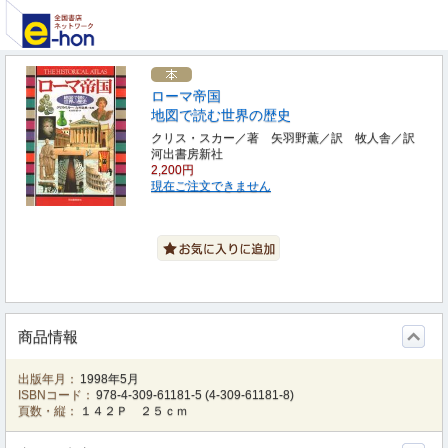
ローマ帝国
地図で読む世界の歴史
クリス・スカー／著 矢羽野薫／訳 牧人舎／訳
河出書房新社
2,200円
現在ご注文できません
商品情報
出版年月：
1998年5月
ISBNコード：
978-4-309-61181-5
(
4-309-61181-8
)
頁数・縦：
１４２Ｐ ２５ｃｍ