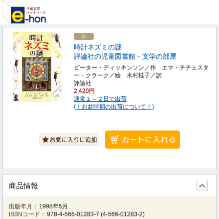
時計ネズミの謎
評論社の児童図書館・文学の部屋
ピーター・ディッキンソン／作 エマ・チチェスタ
ー・クラーク／絵 木村桂子／訳
評論社
2,420円
通常１～２日で出荷
(！お盆時期の出荷について！)
商品情報
出版年月：
1998年5月
ISBNコード：
978-4-566-01283-7
(
4-566-01283-2
)