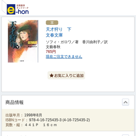
天才狩り 下
文春文庫
ソフィ・ガロワ／著 香川由利子／訳
文藝春秋
765円
現在ご注文できません
商品情報
出版年月：
1998年8月
ISBNコード：
978-4-16-725435-3
(
4-16-725435-2
)
頁数・縦：
４４１Ｐ １６ｃｍ