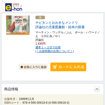
チビタンとおおきなメンドリ
評論社の児童図書館・絵本の部屋
マーティン・ワッデル／ぶん ポール・ハワード／
え 小川仁央／やく
評論社
1,430円
通常１～２日で出荷
(！お盆時期の出荷について！)
商品情報
出版年月：
1998年11月
ISBNコード：
978-4-566-00618-8
(
4-566-00618-2
)