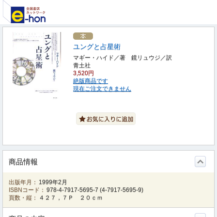
ユングと占星術
マギー・ハイド／著 鏡リュウジ／訳
青土社
3,520円
絶版商品です
現在ご注文できません
商品情報
出版年月：
1999年2月
ISBNコード：
978-4-7917-5695-7
(
4-7917-5695-9
)
頁数・縦：
４２７，７Ｐ ２０ｃｍ