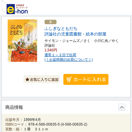
ふしぎなともだち
評論社の児童図書館・絵本の部屋
サイモン・ジェームズ／さく 小川仁央／やく
評論社
1,540円
通常１～２日で出荷
(！お盆時期の出荷について！)
商品情報
出版年月：
1999年4月
ISBNコード：
978-4-566-00635-5
(
4-566-00635-2
)
頁数・縦：
１冊 ３１ｃｍ