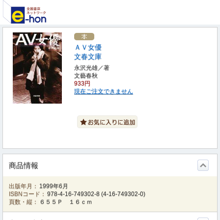
ＡＶ女優
文春文庫
永沢光雄／著
文藝春秋
933円
現在ご注文できません
商品情報
出版年月：
1999年6月
ISBNコード：
978-4-16-749302-8
(
4-16-749302-0
)
頁数・縦：
６５５Ｐ １６ｃｍ