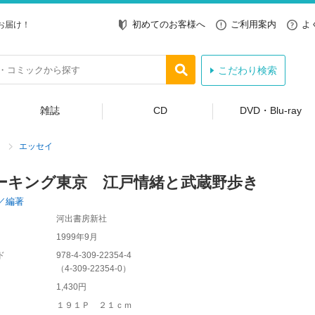
初めてのお客様へ
ご利用案内
よ
お届け！
こだわり検索
雑誌
CD
DVD・Blu-ray
エッセイ
ーキング東京 江戸情緒と武蔵野歩き
／編著
河出書房新社
1999年9月
ド
978-4-309-22354-4
（
4-309-22354-0
）
1,430円
１９１Ｐ ２１ｃｍ