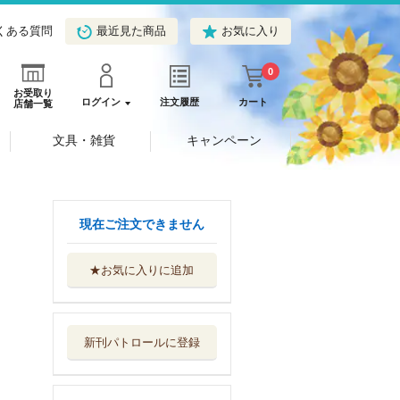
くある質問
最近見た商品
お気に入り
0
お受取り
ログイン
注文履歴
カート
店舗一覧
文具・雑貨
キャンペーン
現在ご注文できません
★お気に入りに追加
ふくしまのおかず
郷土の食材と...
開港舎
新刊パトロールに登録
ふくしまのおかず
郷土の食材と...
開港舎