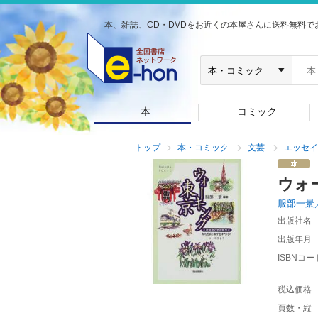
本、雑誌、CD・DVDをお近くの本屋さんに送料無料で
本
コミック
トップ
本・コミック
文芸
エッセイ
ウォ
服部一景
出版社名
出版年月
ISBNコー
税込価格
頁数・縦