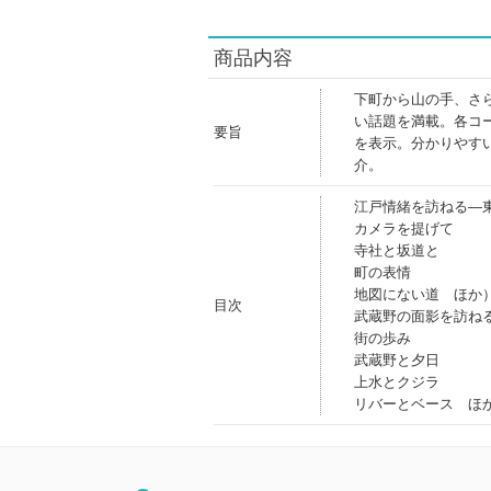
商品内容
下町から山の手、さ
い話題を満載。各コ
要旨
を表示。分かりやす
介。
江戸情緒を訪ねる―
カメラを提げて
寺社と坂道と
町の表情
地図にない道 ほか
目次
武蔵野の面影を訪ね
街の歩み
武蔵野と夕日
上水とクジラ
リバーとベース ほ