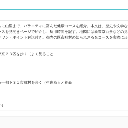
らに山里まで、バラエティに富んだ健康コースを紹介。本文は、歴史や文学な
ースを見開きページで紹介し、所用時間を記す。地図には新東京百景などの見
いワン・ポイント解説付き。都内の区市町村の知られざる名コースを実際に歩
東京２３区を歩く（よく見ること
）
る―都下３１市町村を歩く（生糸商人と剣豪
か）