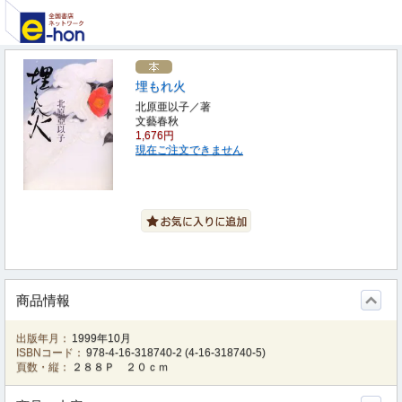
埋もれ火
北原亜以子／著
文藝春秋
1,676円
現在ご注文できません
商品情報
出版年月：
1999年10月
ISBNコード：
978-4-16-318740-2
(
4-16-318740-5
)
頁数・縦：
２８８Ｐ ２０ｃｍ