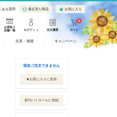
くある質問
最近見た商品
お気に入り
0
お受取り
ログイン
注文履歴
カート
店舗一覧
文具・雑貨
キャンペーン
現在ご注文できません
★お気に入りに追加
おともだちになっ
てくれる？
評論社
新刊パトロールに登録
クリスマスだよ、
デイビッド！
評論社