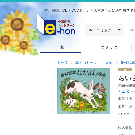
本、雑誌、CD・DVDをお近くの本屋さんに送料無料で
本
コミック
トップ
本・コミック
児童
創作絵本
ちい
評論社の児
アニタ・
出版社名
出版年月
ISBNコー
税込価格