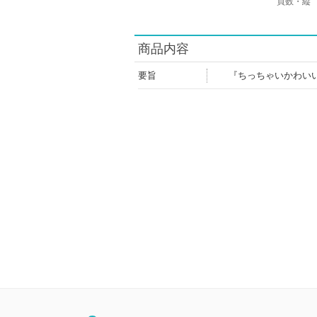
頁数・縦
商品内容
要旨
『ちっちゃいかわい