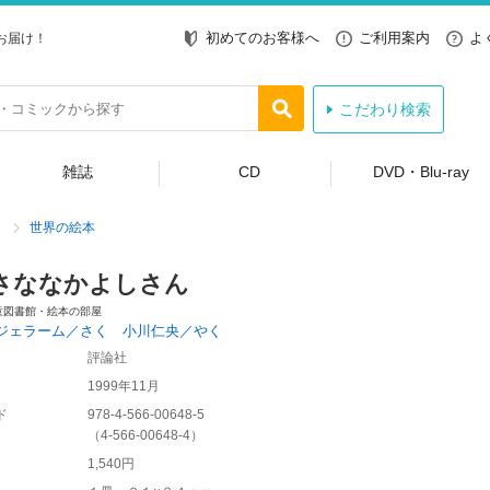
初めてのお客様へ
ご利用案内
よ
お届け！
こだわり検索
雑誌
CD
DVD・Blu-ray
世界の絵本
さななかよしさん
童図書館・絵本の部屋
ジェラーム／さく 小川仁央／やく
評論社
1999年11月
ド
978-4-566-00648-5
（
4-566-00648-4
）
1,540円