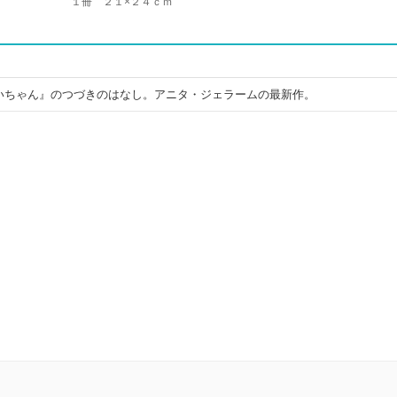
１冊 ２１×２４ｃｍ
いちゃん』のつづきのはなし。アニタ・ジェラームの最新作。