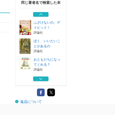
同じ著者名で検索した本
ＬＯＶＥ すべて
はあなたのなかに
評論社
ふざけないの、デ
イビッド！
評論社
ぼく、いいたいこ
とがあるの
評論社
おともだちになっ
てくれる？
評論社
クリスマスだよ、
デイビッド！
評論社
ＬＯＶＥ すべて
返品について
はあなたのなかに
評論社
ふざけないの、デ